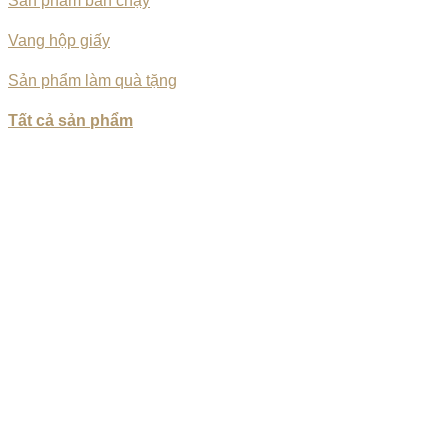
Sản phẩm bán chạy
Vang hộp giấy
Sản phẩm làm quà tặng
Tất cả sản phẩm
CÔNG TY TNHH RƯỢU THẾ GIỚI
CHI NHÁNH HỒ CHÍ MINH: