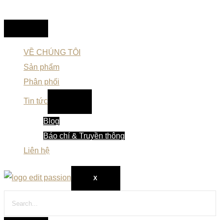
VỀ CHÚNG TÔI
Sản phẩm
Phân phối
Tin tức
Blog
Báo chí & Truyền thông
Liên hệ
X