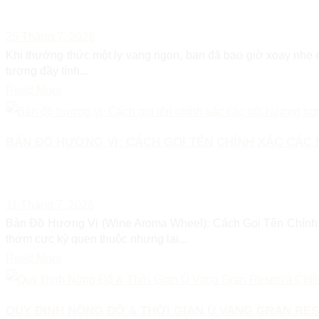
25 Tháng 7, 2026
Khi thưởng thức một ly vang ngon, bạn đã bao giờ xoay nhẹ ch
tượng đầy tính...
Read More
BẢN ĐỒ HƯƠNG VỊ: CÁCH GỌI TÊN CHÍNH XÁC CÁC
11 Tháng 7, 2026
Bản Đồ Hương Vị (Wine Aroma Wheel): Cách Gọi Tên Chính 
thơm cực kỳ quen thuộc nhưng lại...
Read More
QUY ĐỊNH NỒNG ĐỘ & THỜI GIAN Ủ VANG GRAN RES