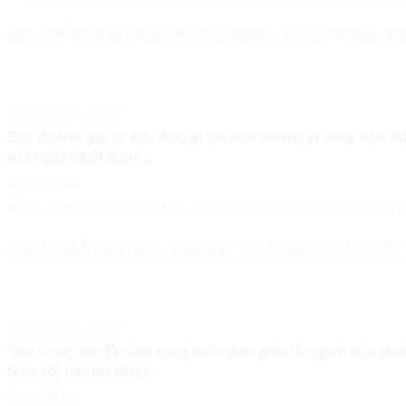
QUY TRÌNH SẢN XUẤT RƯỢU VANG: TỪ CENTRAL VA
30 Tháng 5, 2026
Bạn đã bao giờ tự hỏi, điều gì tạo nên hương vị nồng nàn, h
một nghệ thuật được...
Read More
KHÁM PHÁ CENTRAL VALLEY: “TRÁI TIM” SẢN XUẤT
23 Tháng 5, 2026
Nếu là một tín đồ sành vang hoặc đơn giản là người vừa bướ
Nam Mỹ này nổi tiếng...
Read More