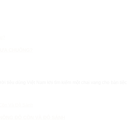
T ƯA CHUỘNG?
ời tiêu dùng Việt Nam khi tìm kiếm một chai vang cho bàn tiệc
 NỒNG ĐỘ CỒN VÀ ĐỘ SÁNH