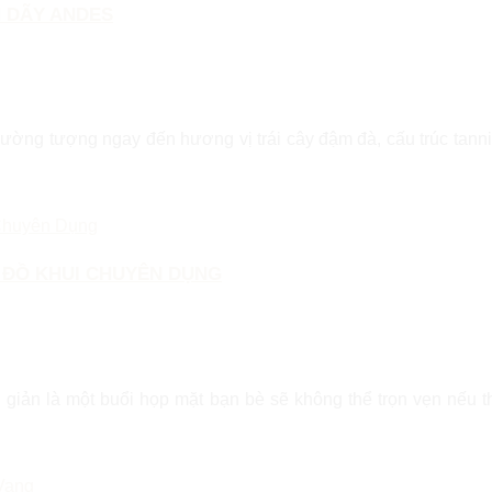
N DÃY ANDES
ng tượng ngay đến hương vị trái cây đậm đà, cấu trúc tanni
ĐỒ KHUI CHUYÊN DỤNG
n giản là một buổi họp mặt bạn bè sẽ không thể trọn vẹn nếu