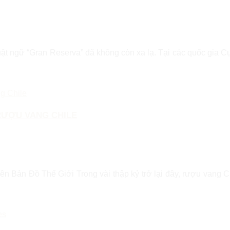
huật ngữ “Gran Reserva” đã không còn xa lạ. Tại các quốc gia
RƯỢU VANG CHILE
n Đồ Thế Giới Trong vài thập kỷ trở lại đây, rượu vang Chil