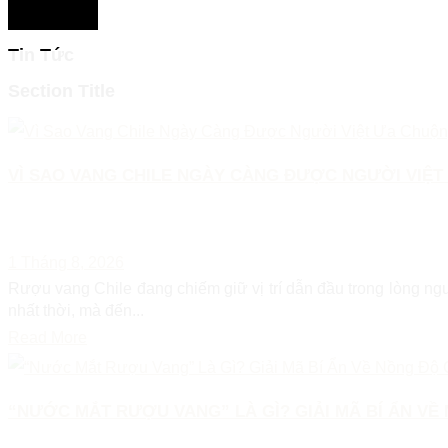
Tin Tức
Section Title
VÌ SAO VANG CHILE NGÀY CÀNG ĐƯỢC NGƯỜI VIỆ
1 Tháng 8, 2026
Rượu vang Chile đang chiếm giữ vị trí dẫn đầu trong lòng ngư
nhất thời, mà đến...
Read More
“NƯỚC MẮT RƯỢU VANG” LÀ GÌ? GIẢI MÃ BÍ ẨN VỀ