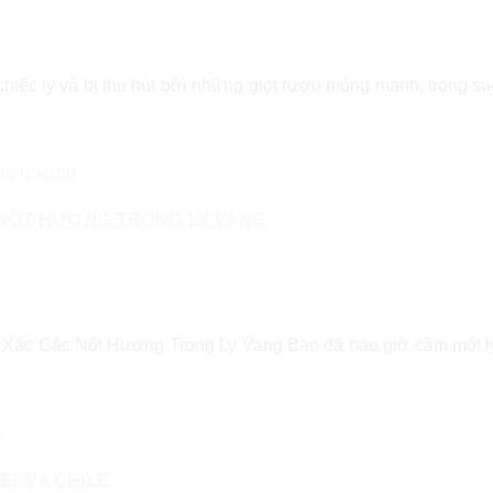
iếc ly và bị thu hút bởi những giọt rượu mỏng manh, trong suố
 NỐT HƯƠNG TRONG LY VANG
Xác Các Nốt Hương Trong Ly Vang Bạn đã bao giờ cầm một l
ERVA CHILE