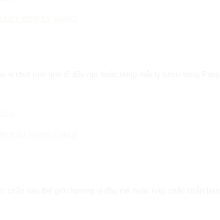
LLEY ĐẾN LY VANG
ậu vị chát nhẹ tinh tế đầy mê hoặc trong mỗi ly rượu vang Pa
 RƯỢU VANG CHILE
c chân vào thế giới hương vị đầy mê hoặc này, chắc chắn bạn 