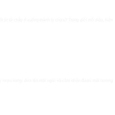
t từ từ chảy rỉ xuống thành ly chưa? Trong giới mộ điệu, hiện
y rượu vang, đưa lên mũi ngửi và cảm nhận được một hương