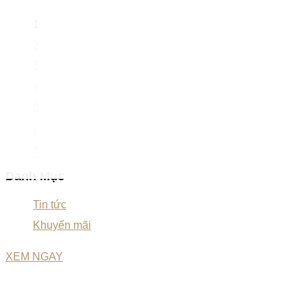
1
2
3
4
5
›
»
Danh Mục
Tin tức
Khuyến mãi
XEM NGAY
CÔNG TY TNHH RƯỢU THẾ GIỚI