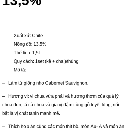
13,5%
Xuất xứ: Chile
Nồng độ: 13.5%
Thể tích: 1,5L
Quy cách: 1set (kệ + chai)/thùng
Mô tả:
– Làm từ giống nho Cabernet Sauvignon.
– Hương vị: vị chua vừa phải và hương thơm của quả lý
chua đen, lá cà chua và gia vị đậm cùng gỗ tuyết tùng, nổi
bật là vị chát tanin mạnh mẽ.
– Thích hợp ăn cùng các món thịt bò, món Âu- Á và món ăn