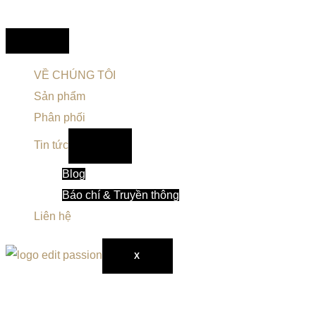
VỀ CHÚNG TÔI
Sản phẩm
Phân phối
Tin tức
Blog
Báo chí & Truyền thông
Liên hệ
X