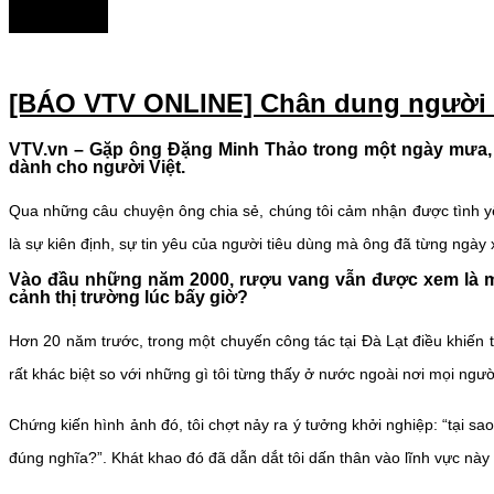
[BÁO VTV ONLINE] Chân dung người ti
VTV.vn – Gặp ông Đặng Minh Thảo trong một ngày mưa,
dành cho người Việt.
Qua những câu chuyện ông chia sẻ, chúng tôi cảm nhận được tình yê
là sự kiên định, sự tin yêu của người tiêu dùng mà ông đã từng ngày
Vào đầu những năm 2000, rượu vang vẫn được xem là mặt
cảnh thị trường lúc bấy giờ?
Hơn 20 năm trước, trong một chuyến công tác tại Đà Lạt điều khiến tô
rất khác biệt so với những gì tôi từng thấy ở nước ngoài nơi mọi ng
Chứng kiến hình ảnh đó, tôi chợt nảy ra ý tưởng khởi nghiệp: “tại
đúng nghĩa?”. Khát khao đó đã dẫn dắt tôi dấn thân vào lĩnh vực n