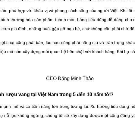
m phù hợp với khẩu vị và phong cách sống của người Việt. Khi tôi nghĩ
 bình thường hóa sản phẩm thành món hàng tiêu dùng dễ dàng cho mọ
cơm gia đình, những buổi gặp gỡ bạn bè, chứ không cần phải chờ đến 
một chai cũng phải bán, lúc nào cũng phải nâng niu và trân trọng khá
g hiệu mà còn xây dựng mối quan hệ bền chặt với khách hàng. Khi họ 
nh rượu vang tại Việt Nam trong 5 đến 10 năm tới?
n mạnh mẽ và có tiềm năng lớn trong tương lai. Xu hướng tiêu dùng h
 sự nỗ lực không ngừng, chúng tôi sẽ xây dựng được một cộng đồng yêu