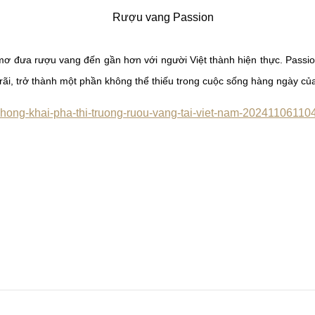
mơ đưa rượu vang đến gần hơn với người Việt thành hiện thực. Passio
 rãi, trở thành một phần không thể thiếu trong cuộc sống hàng ngày củ
-phong-khai-pha-thi-truong-ruou-vang-tai-viet-nam-2024110611