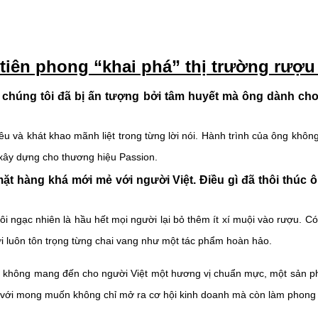
ên phong “khai phá” thị trường rượu 
 chúng tôi đã bị ấn tượng bởi tâm huyết mà ông dành c
u và khát khao mãnh liệt trong từng lời nói. Hành trình của ông khôn
 xây dựng cho thương hiệu Passion.
 hàng khá mới mẻ với người Việt. Điều gì đã thôi thúc ô
i ngạc nhiên là hầu hết mọi người lại bỏ thêm ít xí muội vào rượu. Có 
ười luôn tôn trọng từng chai vang như một tác phẩm hoàn hảo.
 sao không mang đến cho người Việt một hương vị chuẩn mực, một sản 
ày với mong muốn không chỉ mở ra cơ hội kinh doanh mà còn làm phong 