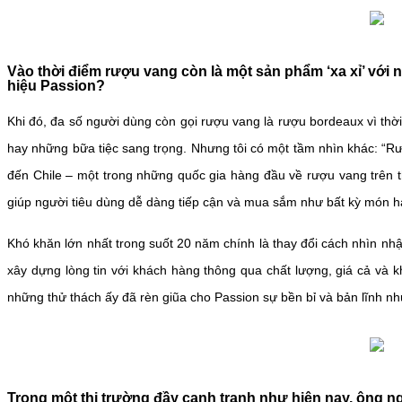
Vào thời điểm rượu vang còn là một sản phẩm ‘xa xỉ’ với
hiệu Passion?
Khi đó, đa số người dùng còn gọi rượu vang là rượu bordeaux vì thờ
hay những bữa tiệc sang trọng. Nhưng tôi có một tầm nhìn khác: “R
đến Chile – một trong những quốc gia hàng đầu về rượu vang trên thế
giúp người tiêu dùng dễ dàng tiếp cận và mua sắm như bất kỳ món h
Khó khăn lớn nhất trong suốt 20 năm chính là thay đổi cách nhìn nhậ
xây dựng lòng tin với khách hàng thông qua chất lượng, giá cả và 
những thử thách ấy đã rèn giũa cho Passion sự bền bỉ và bản lĩnh n
Trong một thị trường đầy cạnh tranh như hiện nay, ông ng