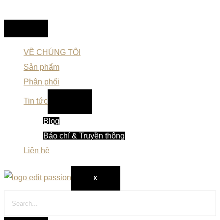
VỀ CHÚNG TÔI
Sản phẩm
Phân phối
Tin tức
Blog
Báo chí & Truyền thông
Liên hệ
X